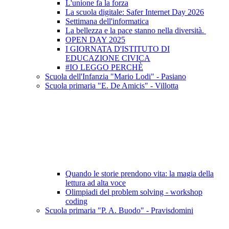
L'unione fa la forza
La scuola digitale: Safer Internet Day 2026
Settimana dell'informatica
La bellezza e la pace stanno nella diversità.
OPEN DAY 2025
I GIORNATA D'ISTITUTO DI
EDUCAZIONE CIVICA
#IO LEGGO PERCHÈ
Scuola dell'Infanzia "Mario Lodi" - Pasiano
Scuola primaria "E. De Amicis" - Villotta
Quando le storie prendono vita: la magia della
lettura ad alta voce
Olimpiadi del problem solving - workshop
coding
Scuola primaria "P. A. Buodo" - Pravisdomini