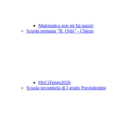
Matematica non mi fai paura!
Scuola primaria "B. Ortis" - Chions
#IoCiTengo2026
Scuola secondaria di I grado Pravisdomini