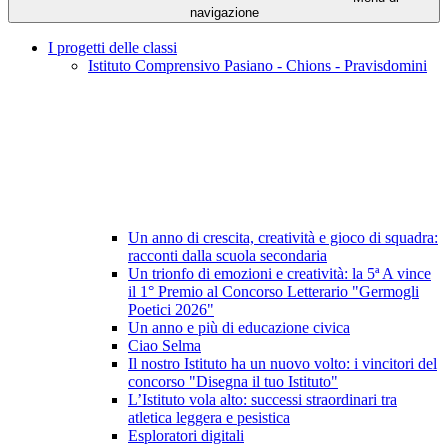
navigazione
I progetti delle classi
Istituto Comprensivo Pasiano - Chions - Pravisdomini
Un anno di crescita, creatività e gioco di squadra:
racconti dalla scuola secondaria
Un trionfo di emozioni e creatività: la 5ª A vince
il 1° Premio al Concorso Letterario "Germogli
Poetici 2026"
Un anno e più di educazione civica
Ciao Selma
Il nostro Istituto ha un nuovo volto: i vincitori del
concorso "Disegna il tuo Istituto"
L’Istituto vola alto: successi straordinari tra
atletica leggera e pesistica
Esploratori digitali