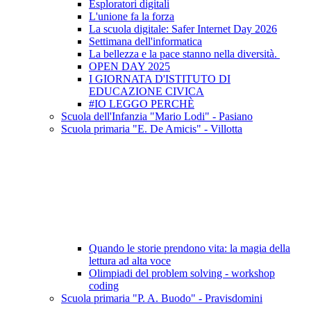
Esploratori digitali
L'unione fa la forza
La scuola digitale: Safer Internet Day 2026
Settimana dell'informatica
La bellezza e la pace stanno nella diversità.
OPEN DAY 2025
I GIORNATA D'ISTITUTO DI
EDUCAZIONE CIVICA
#IO LEGGO PERCHÈ
Scuola dell'Infanzia "Mario Lodi" - Pasiano
Scuola primaria "E. De Amicis" - Villotta
Quando le storie prendono vita: la magia della
lettura ad alta voce
Olimpiadi del problem solving - workshop
coding
Scuola primaria "P. A. Buodo" - Pravisdomini