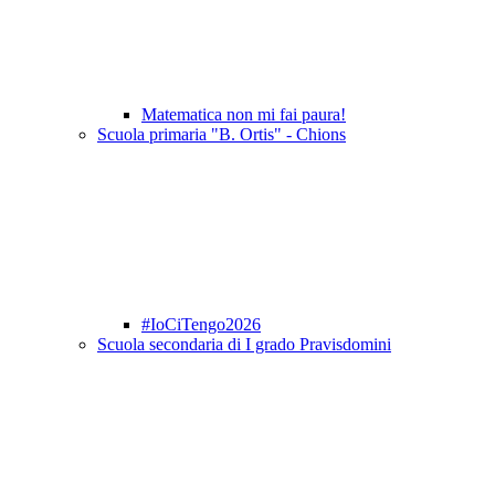
Matematica non mi fai paura!
Scuola primaria "B. Ortis" - Chions
#IoCiTengo2026
Scuola secondaria di I grado Pravisdomini