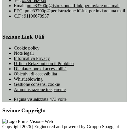
Tel:
0434-648004
Email:
pnic83700p@istruzione.it
Link per inviare una mail
PEC:
pnic83700p@pec.istruzione.it
Link per inviare una mail
C.F.: 91106670937
Sezione Link Utili
Cookie policy
Note legali
Informativa Privacy
Ufficio Relazioni con il Pubblico
Dichiarazione di accessibilità
Obiettivi di accessibilità
Whistleblowing
Gestione consensi cookie
Amministrazione trasparente
Pagina visualizzata
473
volte
Sezione Copyright
Copyright 2026 | Engineered and powered by Gruppo Spaggiari