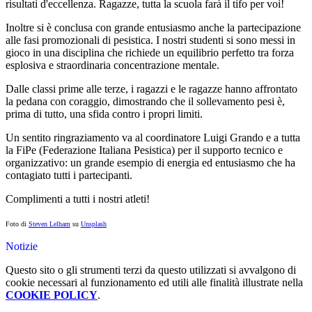
risultati d'eccellenza. Ragazze, tutta la scuola farà il tifo per voi!
Inoltre si è conclusa con grande entusiasmo anche la partecipazione
alle fasi promozionali di pesistica. I nostri studenti si sono messi in
gioco in una disciplina che richiede un equilibrio perfetto tra forza
esplosiva e straordinaria concentrazione mentale.
Dalle classi prime alle terze, i ragazzi e le ragazze hanno affrontato
la pedana con coraggio, dimostrando che il sollevamento pesi è,
prima di tutto, una sfida contro i propri limiti.
Un sentito ringraziamento va al coordinatore Luigi Grando e a tutta
la FiPe (Federazione Italiana Pesistica) per il supporto tecnico e
organizzativo: un grande esempio di energia ed entusiasmo che ha
contagiato tutti i partecipanti.
Complimenti a tutti i nostri atleti!
Foto di
Steven Lelham
su
Unsplash
Notizie
Questo sito o gli strumenti terzi da questo utilizzati si avvalgono di
cookie necessari al funzionamento ed utili alle finalità illustrate nella
COOKIE POLICY
.