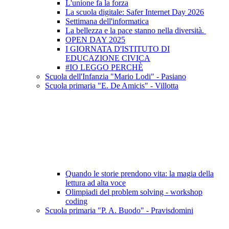
L'unione fa la forza
La scuola digitale: Safer Internet Day 2026
Settimana dell'informatica
La bellezza e la pace stanno nella diversità.
OPEN DAY 2025
I GIORNATA D'ISTITUTO DI
EDUCAZIONE CIVICA
#IO LEGGO PERCHÈ
Scuola dell'Infanzia "Mario Lodi" - Pasiano
Scuola primaria "E. De Amicis" - Villotta
Quando le storie prendono vita: la magia della
lettura ad alta voce
Olimpiadi del problem solving - workshop
coding
Scuola primaria "P. A. Buodo" - Pravisdomini