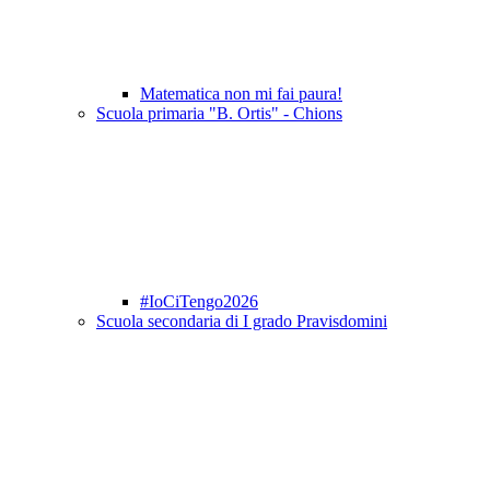
Matematica non mi fai paura!
Scuola primaria "B. Ortis" - Chions
#IoCiTengo2026
Scuola secondaria di I grado Pravisdomini