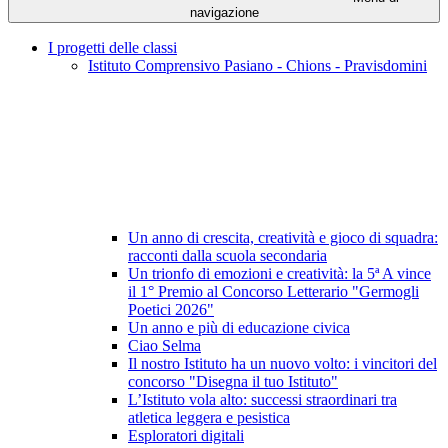
navigazione
I progetti delle classi
Istituto Comprensivo Pasiano - Chions - Pravisdomini
Un anno di crescita, creatività e gioco di squadra:
racconti dalla scuola secondaria
Un trionfo di emozioni e creatività: la 5ª A vince
il 1° Premio al Concorso Letterario "Germogli
Poetici 2026"
Un anno e più di educazione civica
Ciao Selma
Il nostro Istituto ha un nuovo volto: i vincitori del
concorso "Disegna il tuo Istituto"
L’Istituto vola alto: successi straordinari tra
atletica leggera e pesistica
Esploratori digitali