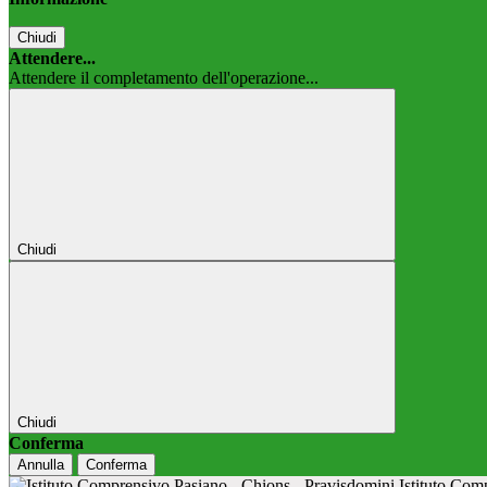
Chiudi
Attendere...
Attendere il completamento dell'operazione...
Chiudi
Chiudi
Conferma
Annulla
Conferma
Istituto Co