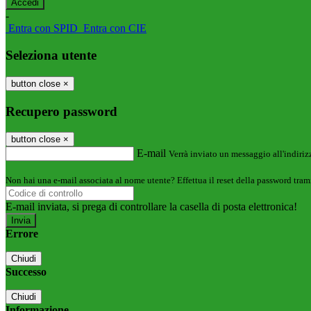
-
Entra con SPID
Entra con CIE
Seleziona utente
button close
×
Recupero password
button close
×
E-mail
Verrà inviato un messaggio all'indirizz
Non hai una e-mail associata al nome utente? Effettua il reset della password tram
E-mail inviata, si prega di controllare la casella di posta elettronica!
Errore
Chiudi
Successo
Chiudi
Informazione