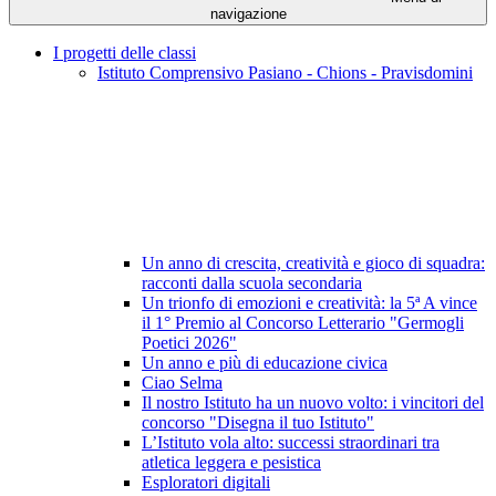
navigazione
I progetti delle classi
Istituto Comprensivo Pasiano - Chions - Pravisdomini
Un anno di crescita, creatività e gioco di squadra:
racconti dalla scuola secondaria
Un trionfo di emozioni e creatività: la 5ª A vince
il 1° Premio al Concorso Letterario "Germogli
Poetici 2026"
Un anno e più di educazione civica
Ciao Selma
Il nostro Istituto ha un nuovo volto: i vincitori del
concorso "Disegna il tuo Istituto"
L’Istituto vola alto: successi straordinari tra
atletica leggera e pesistica
Esploratori digitali