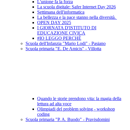
L'unione fa la forza
La scuola digitale: Safer Internet Day 2026
Settimana dell'informatica
La bellezza e la pace stanno nella diversità.
OPEN DAY 2025
I GIORNATA D'ISTITUTO DI
EDUCAZIONE CIVICA
#IO LEGGO PERCHÈ
Scuola dell'Infanzia "Mario Lodi" - Pasiano
Scuola primaria "E. De Amicis" - Villotta
Quando le storie prendono vita: la magia della
lettura ad alta voce
Olimpiadi del problem solving - workshop
coding
Scuola primaria "P. A. Buodo" - Pravisdomini