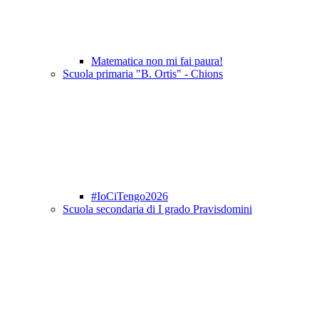
Matematica non mi fai paura!
Scuola primaria "B. Ortis" - Chions
#IoCiTengo2026
Scuola secondaria di I grado Pravisdomini