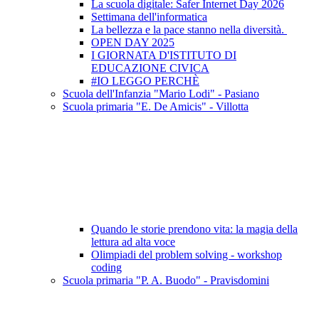
La scuola digitale: Safer Internet Day 2026
Settimana dell'informatica
La bellezza e la pace stanno nella diversità.
OPEN DAY 2025
I GIORNATA D'ISTITUTO DI
EDUCAZIONE CIVICA
#IO LEGGO PERCHÈ
Scuola dell'Infanzia "Mario Lodi" - Pasiano
Scuola primaria "E. De Amicis" - Villotta
Quando le storie prendono vita: la magia della
lettura ad alta voce
Olimpiadi del problem solving - workshop
coding
Scuola primaria "P. A. Buodo" - Pravisdomini