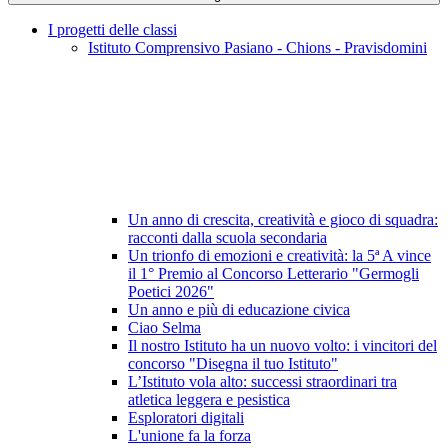
I progetti delle classi
Istituto Comprensivo Pasiano - Chions - Pravisdomini
Un anno di crescita, creatività e gioco di squadra:
racconti dalla scuola secondaria
Un trionfo di emozioni e creatività: la 5ª A vince
il 1° Premio al Concorso Letterario "Germogli
Poetici 2026"
Un anno e più di educazione civica
Ciao Selma
Il nostro Istituto ha un nuovo volto: i vincitori del
concorso "Disegna il tuo Istituto"
L’Istituto vola alto: successi straordinari tra
atletica leggera e pesistica
Esploratori digitali
L'unione fa la forza