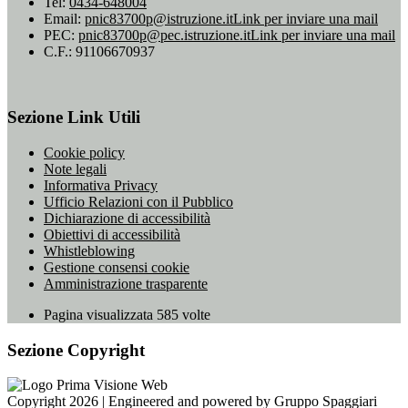
Tel:
0434-648004
Email:
pnic83700p@istruzione.it
Link per inviare una mail
PEC:
pnic83700p@pec.istruzione.it
Link per inviare una mail
C.F.: 91106670937
Sezione Link Utili
Cookie policy
Note legali
Informativa Privacy
Ufficio Relazioni con il Pubblico
Dichiarazione di accessibilità
Obiettivi di accessibilità
Whistleblowing
Gestione consensi cookie
Amministrazione trasparente
Pagina visualizzata
585
volte
Sezione Copyright
Copyright 2026 | Engineered and powered by Gruppo Spaggiari