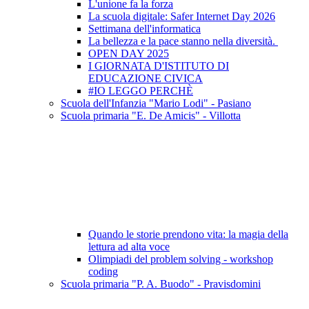
L'unione fa la forza
La scuola digitale: Safer Internet Day 2026
Settimana dell'informatica
La bellezza e la pace stanno nella diversità.
OPEN DAY 2025
I GIORNATA D'ISTITUTO DI
EDUCAZIONE CIVICA
#IO LEGGO PERCHÈ
Scuola dell'Infanzia "Mario Lodi" - Pasiano
Scuola primaria "E. De Amicis" - Villotta
Quando le storie prendono vita: la magia della
lettura ad alta voce
Olimpiadi del problem solving - workshop
coding
Scuola primaria "P. A. Buodo" - Pravisdomini