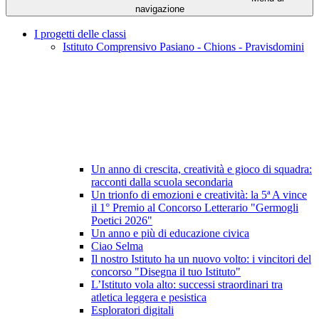
navigazione
I progetti delle classi
Istituto Comprensivo Pasiano - Chions - Pravisdomini
Un anno di crescita, creatività e gioco di squadra:
racconti dalla scuola secondaria
Un trionfo di emozioni e creatività: la 5ª A vince
il 1° Premio al Concorso Letterario "Germogli
Poetici 2026"
Un anno e più di educazione civica
Ciao Selma
Il nostro Istituto ha un nuovo volto: i vincitori del
concorso "Disegna il tuo Istituto"
L’Istituto vola alto: successi straordinari tra
atletica leggera e pesistica
Esploratori digitali