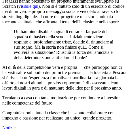
I ragazzi hanno presentato un progetto interamente sviluppato su
Scratch (
visibile qui
). Non si è trattato solo di un esercizio di codice,
ma di un vero e proprio messaggio sociale veicolato attraverso lo
storytelling digitale. Il cuore del progetto è una storia animata
toccante e attuale, che affronta il tema dell'inclusione nello sport:
Un bambino disabile sogna di entrare a far parte della
squadra di basket della scuola. Inizialmente viene
respinto e, profondamente triste, decide di rinunciare al
suo sogno. Ma la storia non finisce qui... Come si
evolverà la situazione? Riuscirà la forza dell'amicizia e
della determinazione a ribaltare il finale?
Al di là della competizione vera e propria —
che purtroppo non ci
ha visti salire sul podio dei primi tre premiati — la trasferta a Pescara
si è rivelata un’esperienza formativa straordinaria. La giornata ha
offerto ai nostri alunni la preziosa opportunità di osservare alcuni
lavori digitali in gara e di maturare delle idee per il prossimo anno.
Torniamo a casa con tanta motivazione per continuare a investire
nelle competenze del futuro.
Congratulazioni a tutta la classe che ha saputo collaborare con
impegno e passione per realizzare un unico, grande progetto.
Notizie