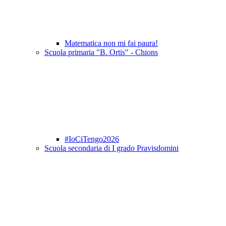
Matematica non mi fai paura!
Scuola primaria "B. Ortis" - Chions
#IoCiTengo2026
Scuola secondaria di I grado Pravisdomini