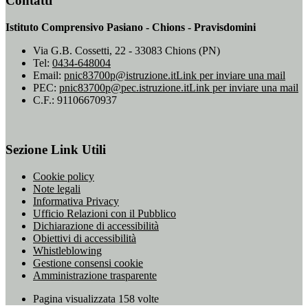
Contatti
Istituto Comprensivo Pasiano - Chions - Pravisdomini
Via G.B. Cossetti, 22 - 33083 Chions (PN)
Tel:
0434-648004
Email:
pnic83700p@istruzione.it
Link per inviare una mail
PEC:
pnic83700p@pec.istruzione.it
Link per inviare una mail
C.F.: 91106670937
Sezione Link Utili
Cookie policy
Note legali
Informativa Privacy
Ufficio Relazioni con il Pubblico
Dichiarazione di accessibilità
Obiettivi di accessibilità
Whistleblowing
Gestione consensi cookie
Amministrazione trasparente
Pagina visualizzata
158
volte