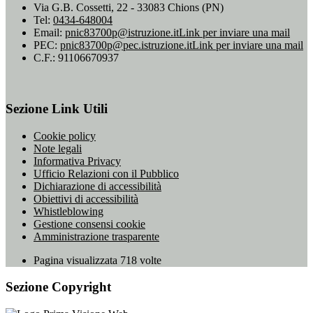
Via G.B. Cossetti, 22 - 33083 Chions (PN)
Tel:
0434-648004
Email:
pnic83700p@istruzione.it
Link per inviare una mail
PEC:
pnic83700p@pec.istruzione.it
Link per inviare una mail
C.F.: 91106670937
Sezione Link Utili
Cookie policy
Note legali
Informativa Privacy
Ufficio Relazioni con il Pubblico
Dichiarazione di accessibilità
Obiettivi di accessibilità
Whistleblowing
Gestione consensi cookie
Amministrazione trasparente
Pagina visualizzata
718
volte
Sezione Copyright