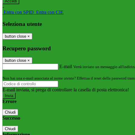
-
Entra con SPID
Entra con CIE
Seleziona utente
button close
×
Recupero password
button close
×
E-mail
Verrà inviato un messaggio all'indirizz
Non hai una e-mail associata al nome utente? Effettua il reset della password tram
E-mail inviata, si prega di controllare la casella di posta elettronica!
Errore
Chiudi
Successo
Chiudi
Informazione