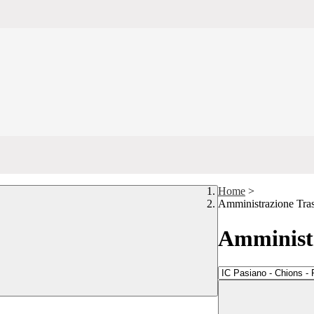
Home
>
Amministrazione Tra
Amministr