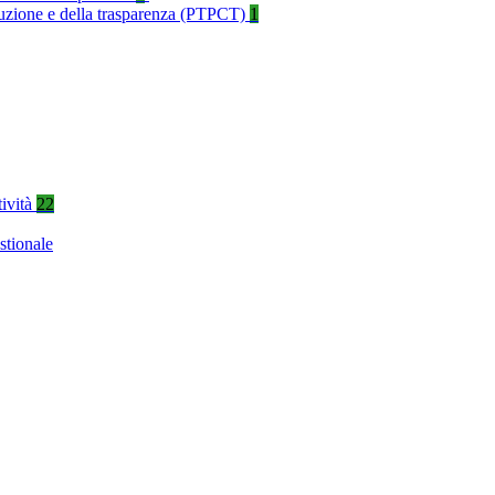
rruzione e della trasparenza (PTPCT)
1
tività
22
stionale