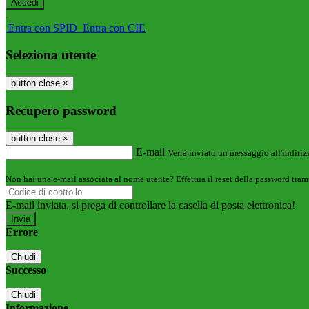
-
Entra con SPID
Entra con CIE
Seleziona utente
button close
×
Recupero password
button close
×
E-mail
Verrà inviato un messaggio all'indirizz
Non hai una e-mail associata al nome utente? Effettua il reset della password tram
E-mail inviata, si prega di controllare la casella di posta elettronica!
Errore
Chiudi
Successo
Chiudi
Informazione