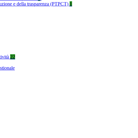
rruzione e della trasparenza (PTPCT)
1
tività
22
stionale