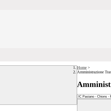
Home
>
Amministrazione Tra
Amministr