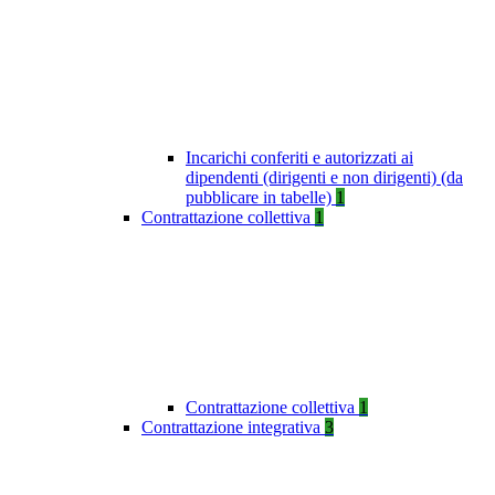
Incarichi conferiti e autorizzati ai
dipendenti (dirigenti e non dirigenti) (da
pubblicare in tabelle)
1
Contrattazione collettiva
1
Contrattazione collettiva
1
Contrattazione integrativa
3