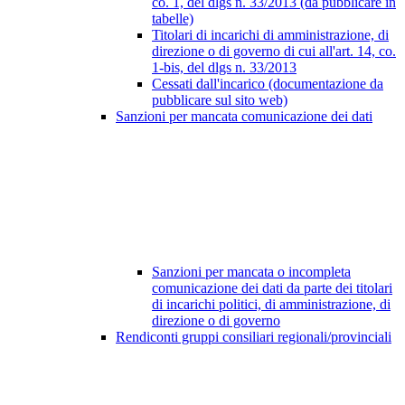
co. 1, del dlgs n. 33/2013 (da pubblicare in
tabelle)
Titolari di incarichi di amministrazione, di
direzione o di governo di cui all'art. 14, co.
1-bis, del dlgs n. 33/2013
Cessati dall'incarico (documentazione da
pubblicare sul sito web)
Sanzioni per mancata comunicazione dei dati
Sanzioni per mancata o incompleta
comunicazione dei dati da parte dei titolari
di incarichi politici, di amministrazione, di
direzione o di governo
Rendiconti gruppi consiliari regionali/provinciali