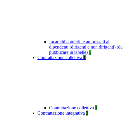
Incarichi conferiti e autorizzati ai
dipendenti (dirigenti e non dirigenti) (da
pubblicare in tabelle)
1
Contrattazione collettiva
1
Contrattazione collettiva
1
Contrattazione integrativa
3