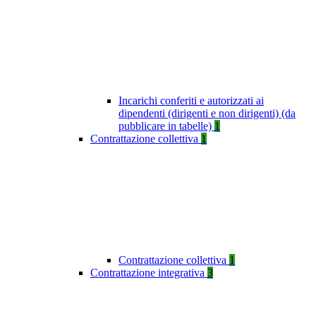
Incarichi conferiti e autorizzati ai
dipendenti (dirigenti e non dirigenti) (da
pubblicare in tabelle)
1
Contrattazione collettiva
1
Contrattazione collettiva
1
Contrattazione integrativa
3