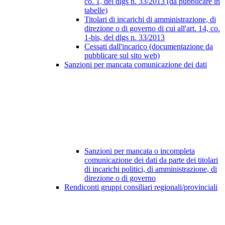
co. 1, del dlgs n. 33/2013 (da pubblicare in
tabelle)
Titolari di incarichi di amministrazione, di
direzione o di governo di cui all'art. 14, co.
1-bis, del dlgs n. 33/2013
Cessati dall'incarico (documentazione da
pubblicare sul sito web)
Sanzioni per mancata comunicazione dei dati
Sanzioni per mancata o incompleta
comunicazione dei dati da parte dei titolari
di incarichi politici, di amministrazione, di
direzione o di governo
Rendiconti gruppi consiliari regionali/provinciali