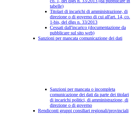
co. 1, del dlgs n. 33/2013 (da pubblicare in
tabelle)
Titolari di incarichi di amministrazione, di
direzione o di governo di cui all'art. 14, co.
1-bis, del dlgs n. 33/2013
Cessati dall'incarico (documentazione da
pubblicare sul sito web)
Sanzioni per mancata comunicazione dei dati
Sanzioni per mancata o incompleta
comunicazione dei dati da parte dei titolari
di incarichi politici, di amministrazione, di
direzione o di governo
Rendiconti gruppi consiliari regionali/provinciali