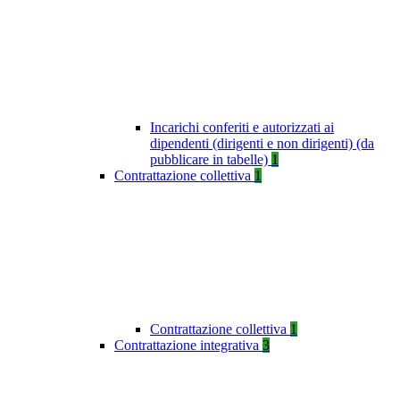
Incarichi conferiti e autorizzati ai
dipendenti (dirigenti e non dirigenti) (da
pubblicare in tabelle)
1
Contrattazione collettiva
1
Contrattazione collettiva
1
Contrattazione integrativa
3