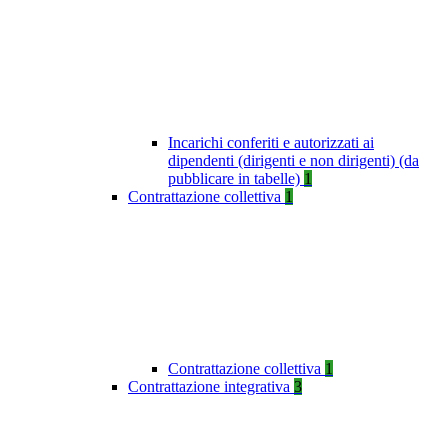
Incarichi conferiti e autorizzati ai
dipendenti (dirigenti e non dirigenti) (da
pubblicare in tabelle)
1
Contrattazione collettiva
1
Contrattazione collettiva
1
Contrattazione integrativa
3