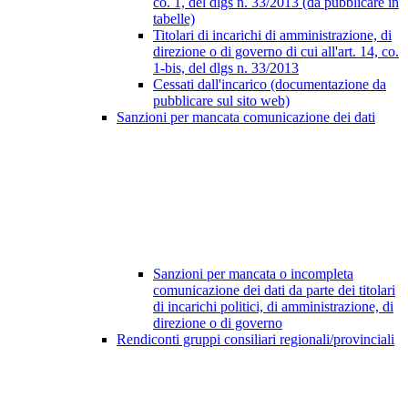
co. 1, del dlgs n. 33/2013 (da pubblicare in
tabelle)
Titolari di incarichi di amministrazione, di
direzione o di governo di cui all'art. 14, co.
1-bis, del dlgs n. 33/2013
Cessati dall'incarico (documentazione da
pubblicare sul sito web)
Sanzioni per mancata comunicazione dei dati
Sanzioni per mancata o incompleta
comunicazione dei dati da parte dei titolari
di incarichi politici, di amministrazione, di
direzione o di governo
Rendiconti gruppi consiliari regionali/provinciali