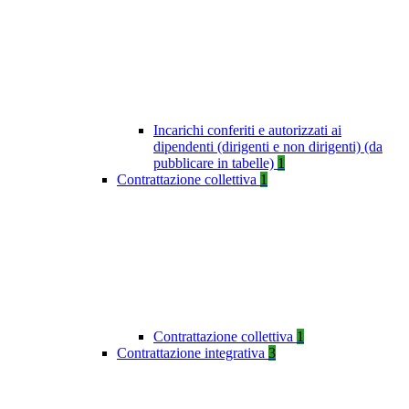
Incarichi conferiti e autorizzati ai
dipendenti (dirigenti e non dirigenti) (da
pubblicare in tabelle)
1
Contrattazione collettiva
1
Contrattazione collettiva
1
Contrattazione integrativa
3