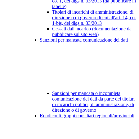
co. 1, del dlgs n. 33/2013 (da pubblicare in
tabelle)
Titolari di incarichi di amministrazione, di
direzione o di governo di cui all'art. 14, co.
1-bis, del dlgs n. 33/2013
Cessati dall'incarico (documentazione da
pubblicare sul sito web)
Sanzioni per mancata comunicazione dei dati
Sanzioni per mancata o incompleta
comunicazione dei dati da parte dei titolari
di incarichi politici, di amministrazione, di
direzione o di governo
Rendiconti gruppi consiliari regionali/provinciali