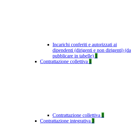
Incarichi conferiti e autorizzati ai
dipendenti (dirigenti e non dirigenti) (da
pubblicare in tabelle)
1
Contrattazione collettiva
1
Contrattazione collettiva
1
Contrattazione integrativa
3