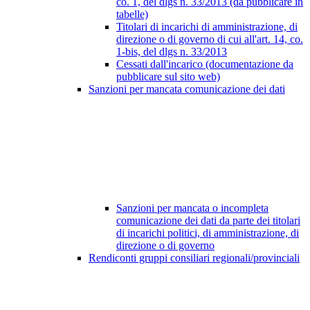
co. 1, del dlgs n. 33/2013 (da pubblicare in
tabelle)
Titolari di incarichi di amministrazione, di
direzione o di governo di cui all'art. 14, co.
1-bis, del dlgs n. 33/2013
Cessati dall'incarico (documentazione da
pubblicare sul sito web)
Sanzioni per mancata comunicazione dei dati
Sanzioni per mancata o incompleta
comunicazione dei dati da parte dei titolari
di incarichi politici, di amministrazione, di
direzione o di governo
Rendiconti gruppi consiliari regionali/provinciali