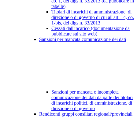
co. 1, del dlgs n. 33/2013 (da pubblicare in
tabelle)
Titolari di incarichi di amministrazione, di
direzione o di governo di cui all'art. 14, co.
1-bis, del dlgs n. 33/2013
Cessati dall'incarico (documentazione da
pubblicare sul sito web)
Sanzioni per mancata comunicazione dei dati
Sanzioni per mancata o incompleta
comunicazione dei dati da parte dei titolari
di incarichi politici, di amministrazione, di
direzione o di governo
Rendiconti gruppi consiliari regionali/provinciali