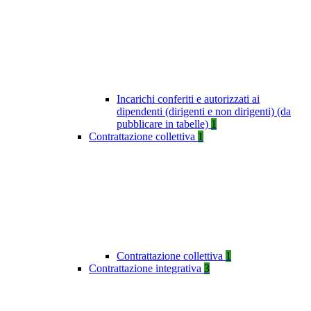
Incarichi conferiti e autorizzati ai
dipendenti (dirigenti e non dirigenti) (da
pubblicare in tabelle)
1
Contrattazione collettiva
1
Contrattazione collettiva
1
Contrattazione integrativa
3