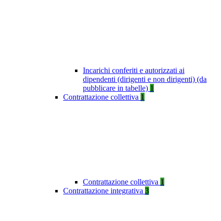
Incarichi conferiti e autorizzati ai
dipendenti (dirigenti e non dirigenti) (da
pubblicare in tabelle)
1
Contrattazione collettiva
1
Contrattazione collettiva
1
Contrattazione integrativa
3