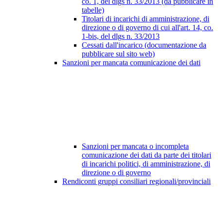
co. 1, del dlgs n. 33/2013 (da pubblicare in
tabelle)
Titolari di incarichi di amministrazione, di
direzione o di governo di cui all'art. 14, co.
1-bis, del dlgs n. 33/2013
Cessati dall'incarico (documentazione da
pubblicare sul sito web)
Sanzioni per mancata comunicazione dei dati
Sanzioni per mancata o incompleta
comunicazione dei dati da parte dei titolari
di incarichi politici, di amministrazione, di
direzione o di governo
Rendiconti gruppi consiliari regionali/provinciali