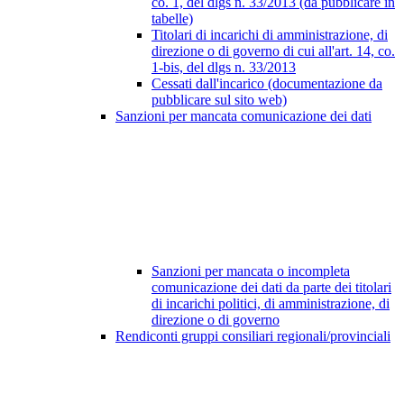
co. 1, del dlgs n. 33/2013 (da pubblicare in
tabelle)
Titolari di incarichi di amministrazione, di
direzione o di governo di cui all'art. 14, co.
1-bis, del dlgs n. 33/2013
Cessati dall'incarico (documentazione da
pubblicare sul sito web)
Sanzioni per mancata comunicazione dei dati
Sanzioni per mancata o incompleta
comunicazione dei dati da parte dei titolari
di incarichi politici, di amministrazione, di
direzione o di governo
Rendiconti gruppi consiliari regionali/provinciali