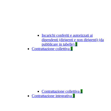
Incarichi conferiti e autorizzati ai
dipendenti (dirigenti e non dirigenti) (da
pubblicare in tabelle)
1
Contrattazione collettiva
1
Contrattazione collettiva
1
Contrattazione integrativa
3