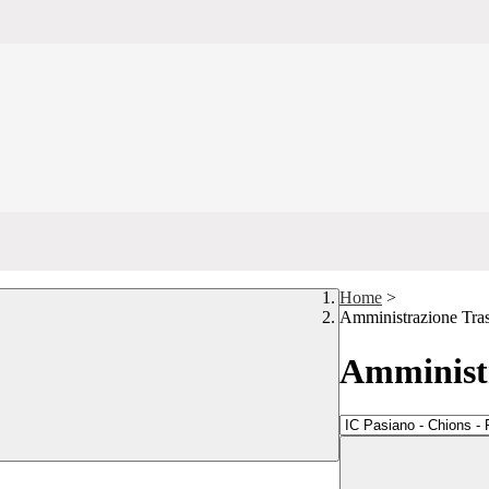
Home
>
Amministrazione Tra
Amministr