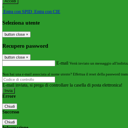
-
Entra con SPID
Entra con CIE
Seleziona utente
button close
×
Recupero password
button close
×
E-mail
Verrà inviato un messaggio all'indirizz
Non hai una e-mail associata al nome utente? Effettua il reset della password tram
E-mail inviata, si prega di controllare la casella di posta elettronica!
Errore
Chiudi
Successo
Chiudi
Informazione