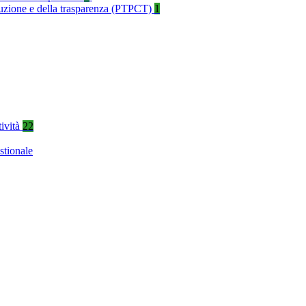
rruzione e della trasparenza (PTPCT)
1
tività
22
stionale