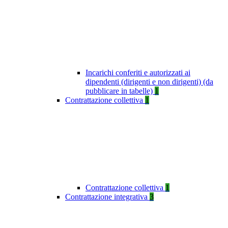
Incarichi conferiti e autorizzati ai
dipendenti (dirigenti e non dirigenti) (da
pubblicare in tabelle)
1
Contrattazione collettiva
1
Contrattazione collettiva
1
Contrattazione integrativa
3