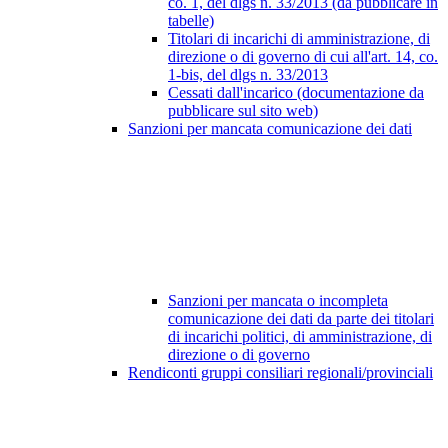
co. 1, del dlgs n. 33/2013 (da pubblicare in
tabelle)
Titolari di incarichi di amministrazione, di
direzione o di governo di cui all'art. 14, co.
1-bis, del dlgs n. 33/2013
Cessati dall'incarico (documentazione da
pubblicare sul sito web)
Sanzioni per mancata comunicazione dei dati
Sanzioni per mancata o incompleta
comunicazione dei dati da parte dei titolari
di incarichi politici, di amministrazione, di
direzione o di governo
Rendiconti gruppi consiliari regionali/provinciali