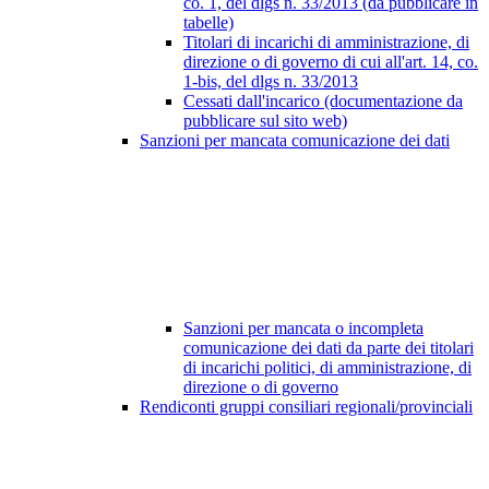
co. 1, del dlgs n. 33/2013 (da pubblicare in
tabelle)
Titolari di incarichi di amministrazione, di
direzione o di governo di cui all'art. 14, co.
1-bis, del dlgs n. 33/2013
Cessati dall'incarico (documentazione da
pubblicare sul sito web)
Sanzioni per mancata comunicazione dei dati
Sanzioni per mancata o incompleta
comunicazione dei dati da parte dei titolari
di incarichi politici, di amministrazione, di
direzione o di governo
Rendiconti gruppi consiliari regionali/provinciali