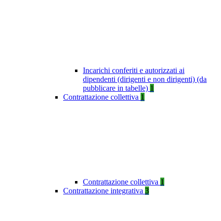
Incarichi conferiti e autorizzati ai
dipendenti (dirigenti e non dirigenti) (da
pubblicare in tabelle)
1
Contrattazione collettiva
1
Contrattazione collettiva
1
Contrattazione integrativa
3