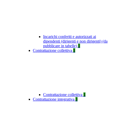
Incarichi conferiti e autorizzati ai
dipendenti (dirigenti e non dirigenti) (da
pubblicare in tabelle)
1
Contrattazione collettiva
1
Contrattazione collettiva
1
Contrattazione integrativa
3