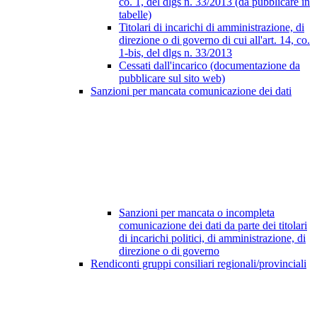
co. 1, del dlgs n. 33/2013 (da pubblicare in
tabelle)
Titolari di incarichi di amministrazione, di
direzione o di governo di cui all'art. 14, co.
1-bis, del dlgs n. 33/2013
Cessati dall'incarico (documentazione da
pubblicare sul sito web)
Sanzioni per mancata comunicazione dei dati
Sanzioni per mancata o incompleta
comunicazione dei dati da parte dei titolari
di incarichi politici, di amministrazione, di
direzione o di governo
Rendiconti gruppi consiliari regionali/provinciali