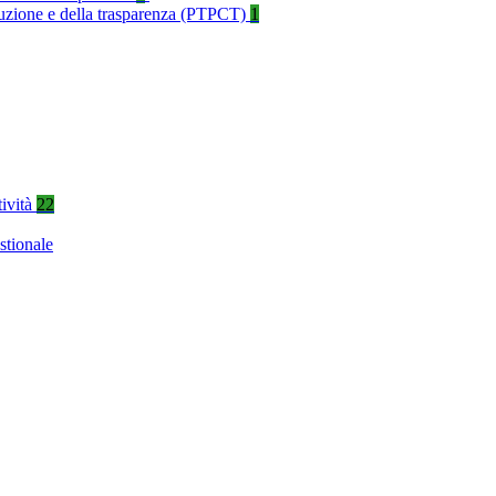
rruzione e della trasparenza (PTPCT)
1
tività
22
stionale