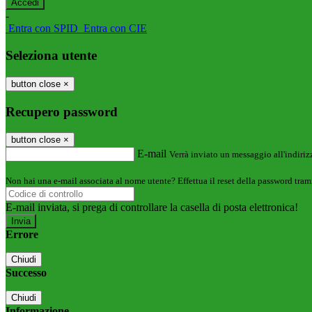
-
Entra con SPID
Entra con CIE
Seleziona utente
button close
×
Recupero password
button close
×
E-mail
Verrà inviato un messaggio all'indirizz
Non hai una e-mail associata al nome utente? Effettua il reset della password tram
E-mail inviata, si prega di controllare la casella di posta elettronica!
Errore
Chiudi
Successo
Chiudi
Informazione