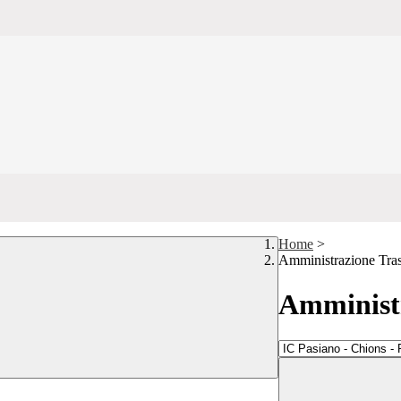
Home
>
Amministrazione Tra
Amministr