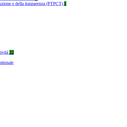
rruzione e della trasparenza (PTPCT)
1
tività
22
stionale