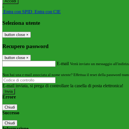
-
Entra con SPID
Entra con CIE
Seleziona utente
button close
×
Recupero password
button close
×
E-mail
Verrà inviato un messaggio all'indirizz
Non hai una e-mail associata al nome utente? Effettua il reset della password tram
E-mail inviata, si prega di controllare la casella di posta elettronica!
Errore
Chiudi
Successo
Chiudi
Informazione