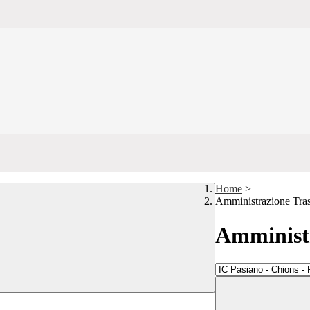
Home
>
Amministrazione Tra
Amministr