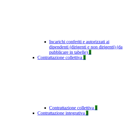
Incarichi conferiti e autorizzati ai
dipendenti (dirigenti e non dirigenti) (da
pubblicare in tabelle)
1
Contrattazione collettiva
1
Contrattazione collettiva
1
Contrattazione integrativa
3