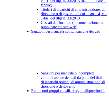
co. 1, del dlgs n. 33/2013 (da pubblicare in
tabelle)
Titolari di incarichi di amministrazione, di
direzione o di governo di cui all'art. 14, co.
1-bis, del dlgs n. 33/2013
Cessati dall'incarico (documentazione da
pubblicare sul sito web)
Sanzioni per mancata comunicazione dei dati
Sanzioni per mancata o incompleta
comunicazione dei dati da parte dei titolari
di incarichi politici, di amministrazione, di
direzione o di governo
Rendiconti gruppi consiliari regionali/provinciali