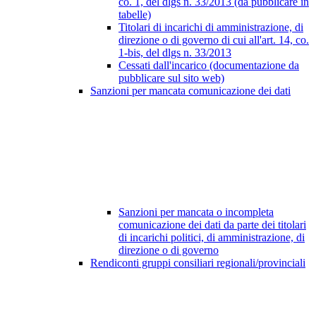
co. 1, del dlgs n. 33/2013 (da pubblicare in
tabelle)
Titolari di incarichi di amministrazione, di
direzione o di governo di cui all'art. 14, co.
1-bis, del dlgs n. 33/2013
Cessati dall'incarico (documentazione da
pubblicare sul sito web)
Sanzioni per mancata comunicazione dei dati
Sanzioni per mancata o incompleta
comunicazione dei dati da parte dei titolari
di incarichi politici, di amministrazione, di
direzione o di governo
Rendiconti gruppi consiliari regionali/provinciali