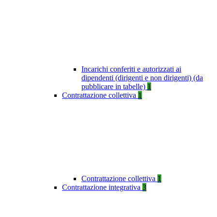
Incarichi conferiti e autorizzati ai
dipendenti (dirigenti e non dirigenti) (da
pubblicare in tabelle)
1
Contrattazione collettiva
1
Contrattazione collettiva
1
Contrattazione integrativa
3