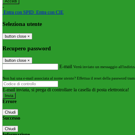
-
Entra con SPID
Entra con CIE
Seleziona utente
button close
×
Recupero password
button close
×
E-mail
Verrà inviato un messaggio all'indirizz
Non hai una e-mail associata al nome utente? Effettua il reset della password tram
E-mail inviata, si prega di controllare la casella di posta elettronica!
Errore
Chiudi
Successo
Chiudi
Informazione