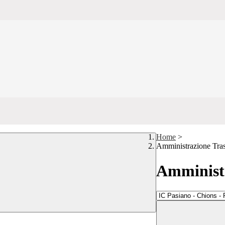
Home
>
Amministrazione Tra
Amministr