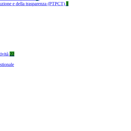
rruzione e della trasparenza (PTPCT)
1
tività
22
stionale