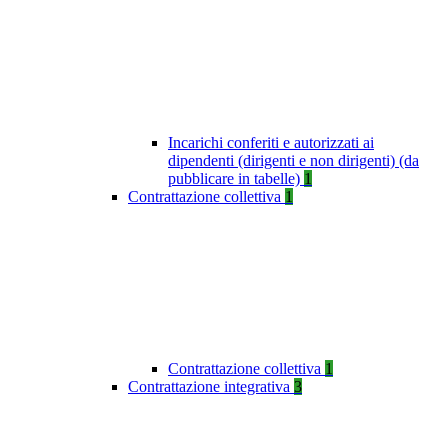
Incarichi conferiti e autorizzati ai
dipendenti (dirigenti e non dirigenti) (da
pubblicare in tabelle)
1
Contrattazione collettiva
1
Contrattazione collettiva
1
Contrattazione integrativa
3