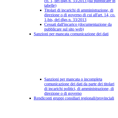
co. 1, del dlgs n. 33/2013 (da pubblicare in
tabelle)
Titolari di incarichi di amministrazione, di
direzione o di governo di cui all'art. 14, co.
1-bis, del dlgs n. 33/2013
Cessati dall'incarico (documentazione da
pubblicare sul sito web)
Sanzioni per mancata comunicazione dei dati
Sanzioni per mancata o incompleta
comunicazione dei dati da parte dei titolari
di incarichi politici, di amministrazione, di
direzione o di governo
Rendiconti gruppi consiliari regionali/provinciali