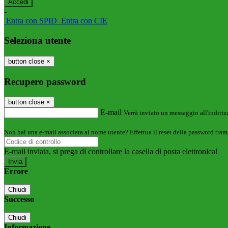
-
Entra con SPID
Entra con CIE
Seleziona utente
button close
×
Recupero password
button close
×
E-mail
Verrà inviato un messaggio all'indirizz
Non hai una e-mail associata al nome utente? Effettua il reset della password tram
E-mail inviata, si prega di controllare la casella di posta elettronica!
Errore
Chiudi
Successo
Chiudi
Informazione