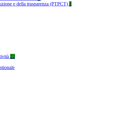
rruzione e della trasparenza (PTPCT)
1
tività
22
stionale