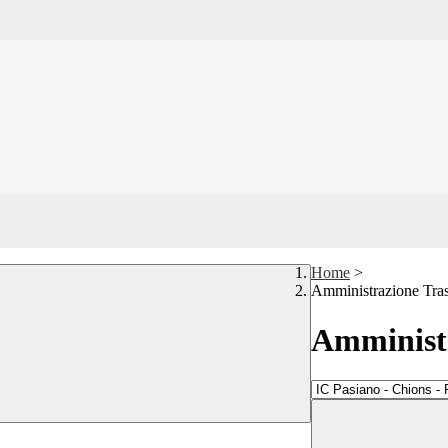
Home
>
Amministrazione Tra
Amministr