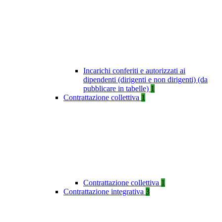
Incarichi conferiti e autorizzati ai
dipendenti (dirigenti e non dirigenti) (da
pubblicare in tabelle)
1
Contrattazione collettiva
1
Contrattazione collettiva
1
Contrattazione integrativa
3