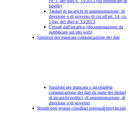
co. 1, del dlgs n. 33/2013 (da pubblicare in
tabelle)
Titolari di incarichi di amministrazione, di
direzione o di governo di cui all'art. 14, co.
1-bis, del dlgs n. 33/2013
Cessati dall'incarico (documentazione da
pubblicare sul sito web)
Sanzioni per mancata comunicazione dei dati
Sanzioni per mancata o incompleta
comunicazione dei dati da parte dei titolari
di incarichi politici, di amministrazione, di
direzione o di governo
Rendiconti gruppi consiliari regionali/provinciali