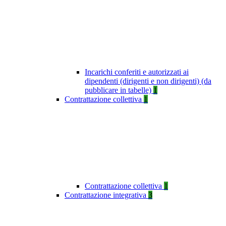
Incarichi conferiti e autorizzati ai
dipendenti (dirigenti e non dirigenti) (da
pubblicare in tabelle)
1
Contrattazione collettiva
1
Contrattazione collettiva
1
Contrattazione integrativa
3