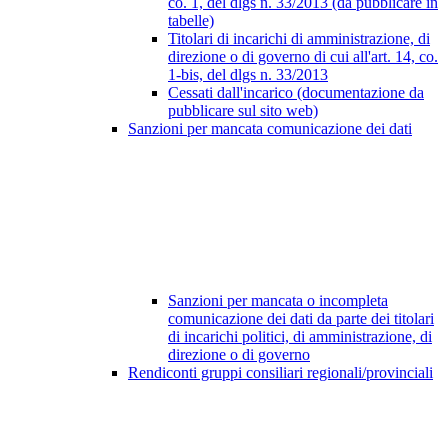
co. 1, del dlgs n. 33/2013 (da pubblicare in
tabelle)
Titolari di incarichi di amministrazione, di
direzione o di governo di cui all'art. 14, co.
1-bis, del dlgs n. 33/2013
Cessati dall'incarico (documentazione da
pubblicare sul sito web)
Sanzioni per mancata comunicazione dei dati
Sanzioni per mancata o incompleta
comunicazione dei dati da parte dei titolari
di incarichi politici, di amministrazione, di
direzione o di governo
Rendiconti gruppi consiliari regionali/provinciali