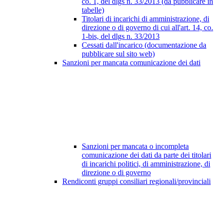
co. 1, del dlgs n. 33/2013 (da pubblicare in
tabelle)
Titolari di incarichi di amministrazione, di
direzione o di governo di cui all'art. 14, co.
1-bis, del dlgs n. 33/2013
Cessati dall'incarico (documentazione da
pubblicare sul sito web)
Sanzioni per mancata comunicazione dei dati
Sanzioni per mancata o incompleta
comunicazione dei dati da parte dei titolari
di incarichi politici, di amministrazione, di
direzione o di governo
Rendiconti gruppi consiliari regionali/provinciali