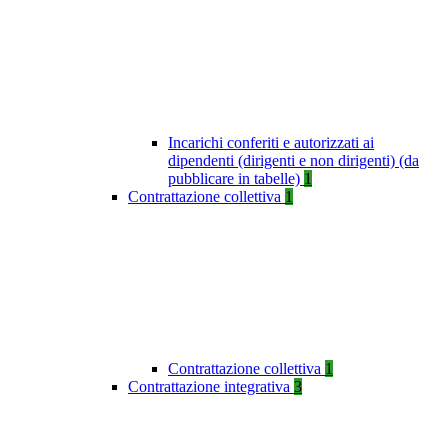
Incarichi conferiti e autorizzati ai
dipendenti (dirigenti e non dirigenti) (da
pubblicare in tabelle)
1
Contrattazione collettiva
1
Contrattazione collettiva
1
Contrattazione integrativa
3