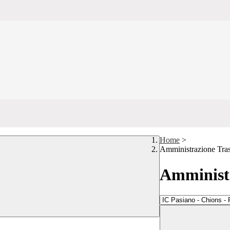
Home
>
Amministrazione Tra
Amministr