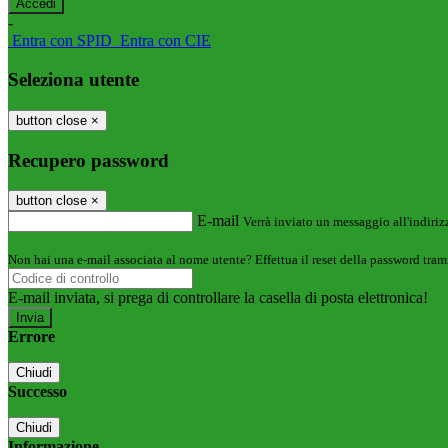
-
Entra con SPID
Entra con CIE
Seleziona utente
button close
×
Recupero password
button close
×
E-mail
Verrà inviato un messaggio all'indirizz
Non hai una e-mail associata al nome utente? Effettua il reset della password tram
E-mail inviata, si prega di controllare la casella di posta elettronica!
Errore
Chiudi
Successo
Chiudi
Informazione