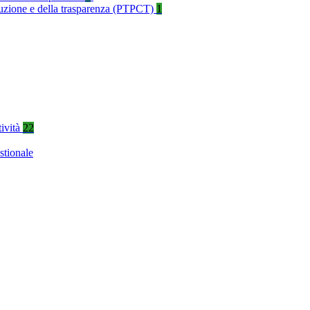
rruzione e della trasparenza (PTPCT)
1
tività
22
stionale