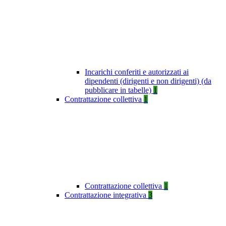
Incarichi conferiti e autorizzati ai
dipendenti (dirigenti e non dirigenti) (da
pubblicare in tabelle)
1
Contrattazione collettiva
1
Contrattazione collettiva
1
Contrattazione integrativa
3