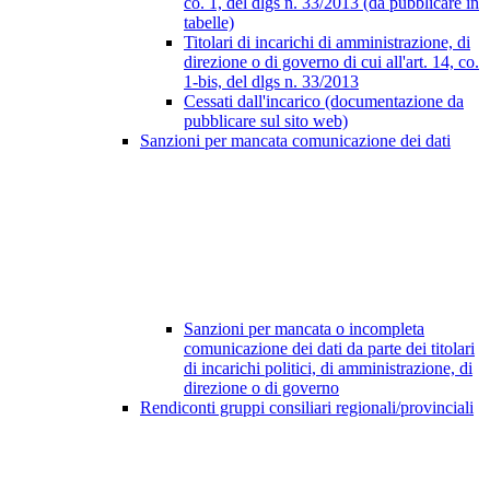
co. 1, del dlgs n. 33/2013 (da pubblicare in
tabelle)
Titolari di incarichi di amministrazione, di
direzione o di governo di cui all'art. 14, co.
1-bis, del dlgs n. 33/2013
Cessati dall'incarico (documentazione da
pubblicare sul sito web)
Sanzioni per mancata comunicazione dei dati
Sanzioni per mancata o incompleta
comunicazione dei dati da parte dei titolari
di incarichi politici, di amministrazione, di
direzione o di governo
Rendiconti gruppi consiliari regionali/provinciali