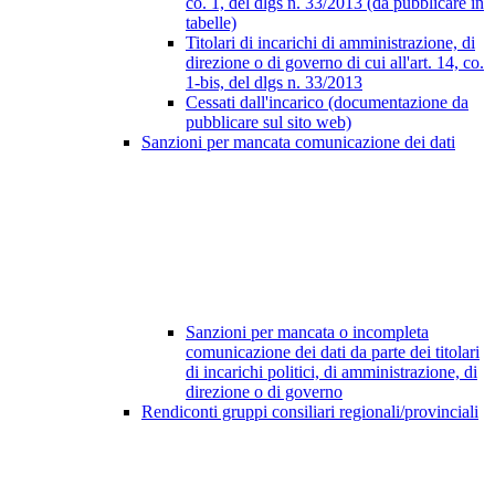
co. 1, del dlgs n. 33/2013 (da pubblicare in
tabelle)
Titolari di incarichi di amministrazione, di
direzione o di governo di cui all'art. 14, co.
1-bis, del dlgs n. 33/2013
Cessati dall'incarico (documentazione da
pubblicare sul sito web)
Sanzioni per mancata comunicazione dei dati
Sanzioni per mancata o incompleta
comunicazione dei dati da parte dei titolari
di incarichi politici, di amministrazione, di
direzione o di governo
Rendiconti gruppi consiliari regionali/provinciali