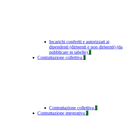
Incarichi conferiti e autorizzati ai
dipendenti (dirigenti e non dirigenti) (da
pubblicare in tabelle)
1
Contrattazione collettiva
1
Contrattazione collettiva
1
Contrattazione integrativa
3