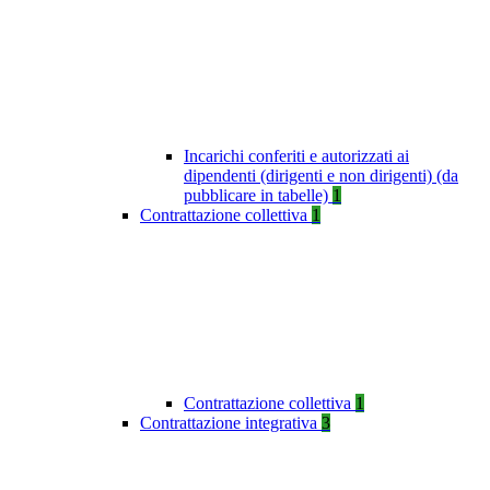
Incarichi conferiti e autorizzati ai
dipendenti (dirigenti e non dirigenti) (da
pubblicare in tabelle)
1
Contrattazione collettiva
1
Contrattazione collettiva
1
Contrattazione integrativa
3