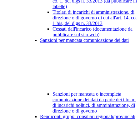
co. 1, del dlgs n. 33/2013 (da pubblicare in
tabelle)
Titolari di incarichi di amministrazione, di
direzione o di governo di cui all'art. 14, co.
1-bis, del dlgs n. 33/2013
Cessati dall'incarico (documentazione da
pubblicare sul sito web)
Sanzioni per mancata comunicazione dei dati
Sanzioni per mancata o incompleta
comunicazione dei dati da parte dei titolari
di incarichi politici, di amministrazione, di
direzione o di governo
Rendiconti gruppi consiliari regionali/provinciali