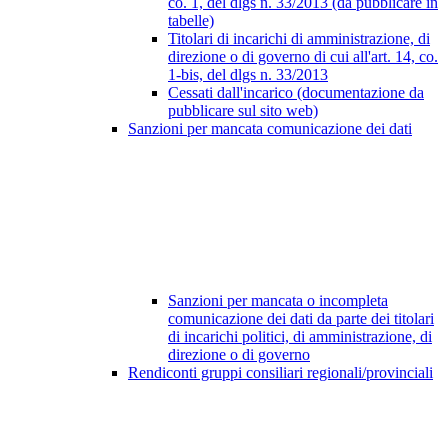
co. 1, del dlgs n. 33/2013 (da pubblicare in
tabelle)
Titolari di incarichi di amministrazione, di
direzione o di governo di cui all'art. 14, co.
1-bis, del dlgs n. 33/2013
Cessati dall'incarico (documentazione da
pubblicare sul sito web)
Sanzioni per mancata comunicazione dei dati
Sanzioni per mancata o incompleta
comunicazione dei dati da parte dei titolari
di incarichi politici, di amministrazione, di
direzione o di governo
Rendiconti gruppi consiliari regionali/provinciali