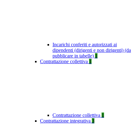
Incarichi conferiti e autorizzati ai
dipendenti (dirigenti e non dirigenti) (da
pubblicare in tabelle)
1
Contrattazione collettiva
1
Contrattazione collettiva
1
Contrattazione integrativa
3