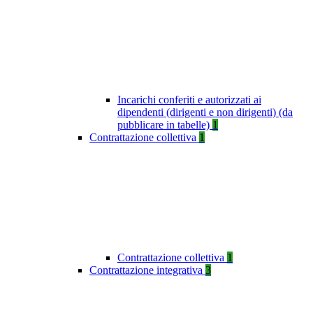
Incarichi conferiti e autorizzati ai
dipendenti (dirigenti e non dirigenti) (da
pubblicare in tabelle)
1
Contrattazione collettiva
1
Contrattazione collettiva
1
Contrattazione integrativa
3