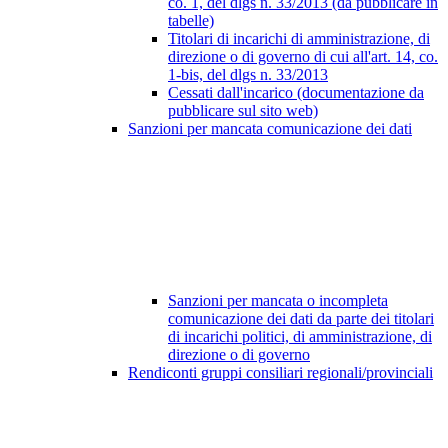
co. 1, del dlgs n. 33/2013 (da pubblicare in
tabelle)
Titolari di incarichi di amministrazione, di
direzione o di governo di cui all'art. 14, co.
1-bis, del dlgs n. 33/2013
Cessati dall'incarico (documentazione da
pubblicare sul sito web)
Sanzioni per mancata comunicazione dei dati
Sanzioni per mancata o incompleta
comunicazione dei dati da parte dei titolari
di incarichi politici, di amministrazione, di
direzione o di governo
Rendiconti gruppi consiliari regionali/provinciali