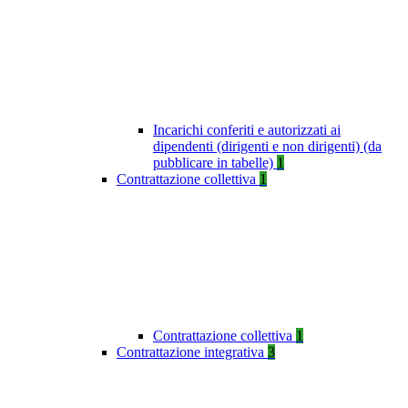
Incarichi conferiti e autorizzati ai
dipendenti (dirigenti e non dirigenti) (da
pubblicare in tabelle)
1
Contrattazione collettiva
1
Contrattazione collettiva
1
Contrattazione integrativa
3