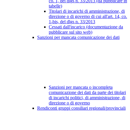
co. 1, del dlgs n. 33/2013 (da pubblicare in
tabelle)
Titolari di incarichi di amministrazione, di
direzione o di governo di cui all'art. 14, co.
1-bis, del dlgs n. 33/2013
Cessati dall'incarico (documentazione da
pubblicare sul sito web)
Sanzioni per mancata comunicazione dei dati
Sanzioni per mancata o incompleta
comunicazione dei dati da parte dei titolari
di incarichi politici, di amministrazione, di
direzione o di governo
Rendiconti gruppi consiliari regionali/provinciali