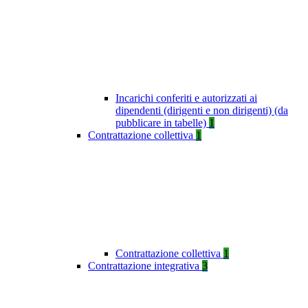
Incarichi conferiti e autorizzati ai
dipendenti (dirigenti e non dirigenti) (da
pubblicare in tabelle)
1
Contrattazione collettiva
1
Contrattazione collettiva
1
Contrattazione integrativa
3