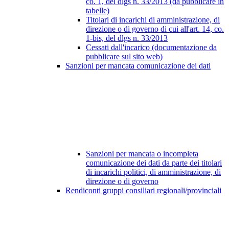
co. 1, del dlgs n. 33/2013 (da pubblicare in
tabelle)
Titolari di incarichi di amministrazione, di
direzione o di governo di cui all'art. 14, co.
1-bis, del dlgs n. 33/2013
Cessati dall'incarico (documentazione da
pubblicare sul sito web)
Sanzioni per mancata comunicazione dei dati
Sanzioni per mancata o incompleta
comunicazione dei dati da parte dei titolari
di incarichi politici, di amministrazione, di
direzione o di governo
Rendiconti gruppi consiliari regionali/provinciali