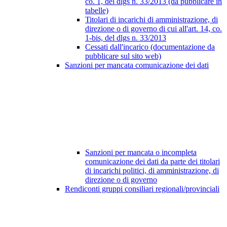
co. 1, del dlgs n. 33/2013 (da pubblicare in
tabelle)
Titolari di incarichi di amministrazione, di
direzione o di governo di cui all'art. 14, co.
1-bis, del dlgs n. 33/2013
Cessati dall'incarico (documentazione da
pubblicare sul sito web)
Sanzioni per mancata comunicazione dei dati
Sanzioni per mancata o incompleta
comunicazione dei dati da parte dei titolari
di incarichi politici, di amministrazione, di
direzione o di governo
Rendiconti gruppi consiliari regionali/provinciali