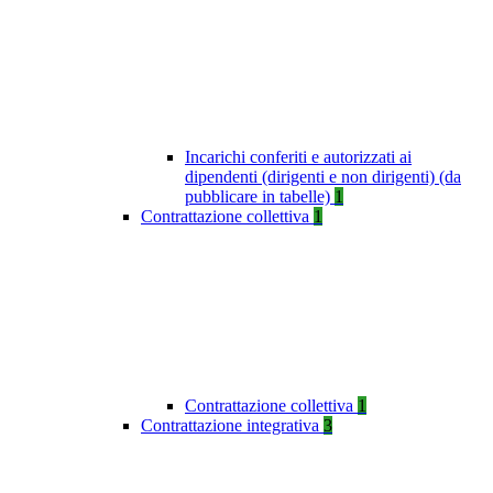
Incarichi conferiti e autorizzati ai
dipendenti (dirigenti e non dirigenti) (da
pubblicare in tabelle)
1
Contrattazione collettiva
1
Contrattazione collettiva
1
Contrattazione integrativa
3