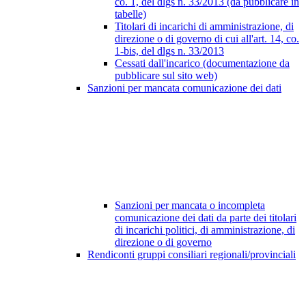
co. 1, del dlgs n. 33/2013 (da pubblicare in
tabelle)
Titolari di incarichi di amministrazione, di
direzione o di governo di cui all'art. 14, co.
1-bis, del dlgs n. 33/2013
Cessati dall'incarico (documentazione da
pubblicare sul sito web)
Sanzioni per mancata comunicazione dei dati
Sanzioni per mancata o incompleta
comunicazione dei dati da parte dei titolari
di incarichi politici, di amministrazione, di
direzione o di governo
Rendiconti gruppi consiliari regionali/provinciali