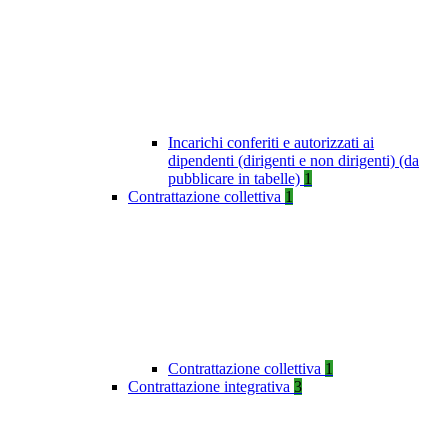
Incarichi conferiti e autorizzati ai
dipendenti (dirigenti e non dirigenti) (da
pubblicare in tabelle)
1
Contrattazione collettiva
1
Contrattazione collettiva
1
Contrattazione integrativa
3