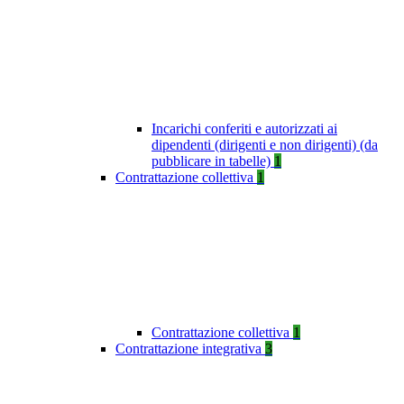
Incarichi conferiti e autorizzati ai
dipendenti (dirigenti e non dirigenti) (da
pubblicare in tabelle)
1
Contrattazione collettiva
1
Contrattazione collettiva
1
Contrattazione integrativa
3