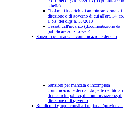
co. 1, del dlgs n. 33/2013 (da pubblicare in
tabelle)
Titolari di incarichi di amministrazione, di
direzione o di governo di cui all'art. 14, co.
1-bis, del dlgs n. 33/2013
Cessati dall'incarico (documentazione da
pubblicare sul sito web)
Sanzioni per mancata comunicazione dei dati
Sanzioni per mancata o incompleta
comunicazione dei dati da parte dei titolari
di incarichi politici, di amministrazione, di
direzione o di governo
Rendiconti gruppi consiliari regionali/provinciali