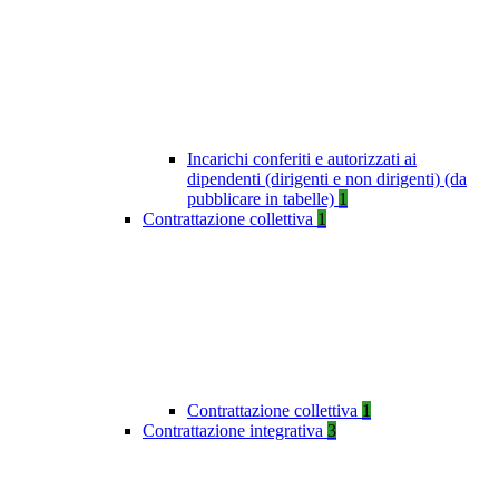
Incarichi conferiti e autorizzati ai
dipendenti (dirigenti e non dirigenti) (da
pubblicare in tabelle)
1
Contrattazione collettiva
1
Contrattazione collettiva
1
Contrattazione integrativa
3