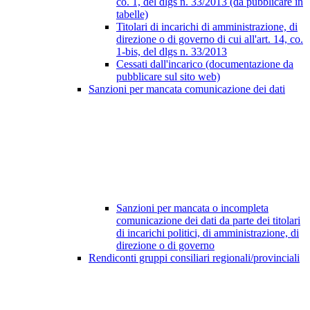
co. 1, del dlgs n. 33/2013 (da pubblicare in
tabelle)
Titolari di incarichi di amministrazione, di
direzione o di governo di cui all'art. 14, co.
1-bis, del dlgs n. 33/2013
Cessati dall'incarico (documentazione da
pubblicare sul sito web)
Sanzioni per mancata comunicazione dei dati
Sanzioni per mancata o incompleta
comunicazione dei dati da parte dei titolari
di incarichi politici, di amministrazione, di
direzione o di governo
Rendiconti gruppi consiliari regionali/provinciali