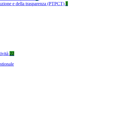
rruzione e della trasparenza (PTPCT)
1
tività
22
stionale