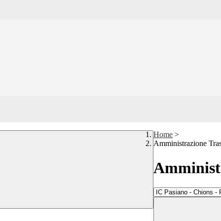
Home
>
Amministrazione Tra
Amministr