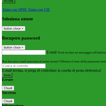
-
Entra con SPID
Entra con CIE
Seleziona utente
button close
×
Recupero password
button close
×
E-mail
Verrà inviato un messaggio all'indirizz
Non hai una e-mail associata al nome utente? Effettua il reset della password tram
E-mail inviata, si prega di controllare la casella di posta elettronica!
Errore
Chiudi
Successo
Chiudi
Informazione