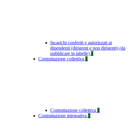
Incarichi conferiti e autorizzati ai
dipendenti (dirigenti e non dirigenti) (da
pubblicare in tabelle)
1
Contrattazione collettiva
1
Contrattazione collettiva
1
Contrattazione integrativa
3