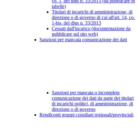
co. 1, del dlgs n. 33/2013 (da pubblicare in
tabelle)
Titolari di incarichi di amministrazione, di
direzione o di governo di cui all'art. 14, co.
1-bis, del dlgs n. 33/2013
Cessati dall'incarico (documentazione da
pubblicare sul sito web)
Sanzioni per mancata comunicazione dei dati
Sanzioni per mancata o incompleta
comunicazione dei dati da parte dei titolari
di incarichi politici, di amministrazione, di
direzione o di governo
Rendiconti gruppi consiliari regionali/provinciali