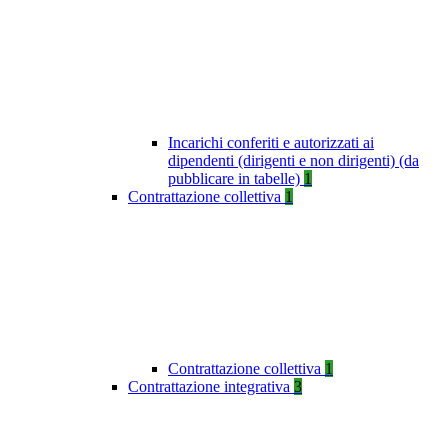
Incarichi conferiti e autorizzati ai
dipendenti (dirigenti e non dirigenti) (da
pubblicare in tabelle)
1
Contrattazione collettiva
1
Contrattazione collettiva
1
Contrattazione integrativa
3