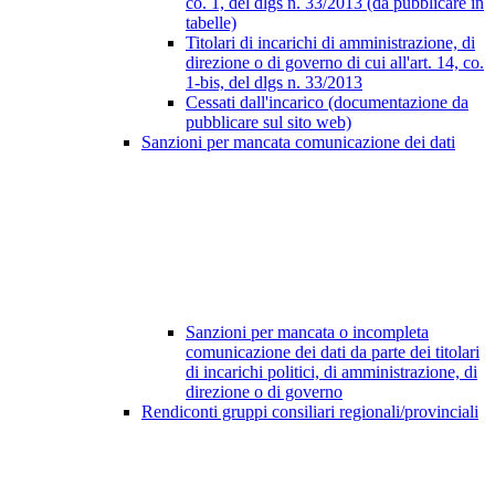
co. 1, del dlgs n. 33/2013 (da pubblicare in
tabelle)
Titolari di incarichi di amministrazione, di
direzione o di governo di cui all'art. 14, co.
1-bis, del dlgs n. 33/2013
Cessati dall'incarico (documentazione da
pubblicare sul sito web)
Sanzioni per mancata comunicazione dei dati
Sanzioni per mancata o incompleta
comunicazione dei dati da parte dei titolari
di incarichi politici, di amministrazione, di
direzione o di governo
Rendiconti gruppi consiliari regionali/provinciali