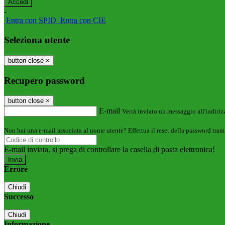
-
Entra con SPID
Entra con CIE
Seleziona utente
button close
×
Recupero password
button close
×
E-mail
Verrà inviato un messaggio all'indirizz
Non hai una e-mail associata al nome utente? Effettua il reset della password tram
E-mail inviata, si prega di controllare la casella di posta elettronica!
Errore
Chiudi
Successo
Chiudi
Informazione