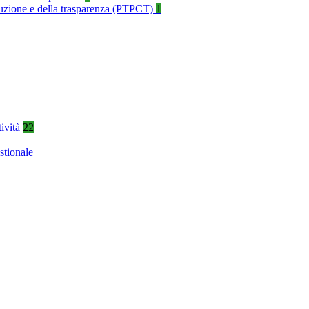
rruzione e della trasparenza (PTPCT)
1
tività
22
stionale