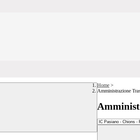
Home
>
Amministrazione Tra
Amministr